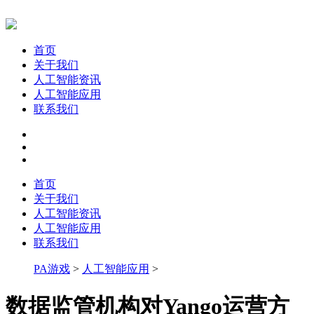
首页
关于我们
人工智能资讯
人工智能应用
联系我们
首页
关于我们
人工智能资讯
人工智能应用
联系我们
PA游戏
>
人工智能应用
>
数据监管机构对Yango运营方