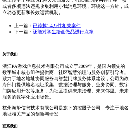
据上传至正在线 AI 聊天东西激发，41款挪动使用存正在一项
或者多项违法违规收集利用小我消息环境，环绕这一方针，成
立动态更新和长效运营机制。
上一篇：
已跨越1.4万件相关案件
下一篇：
还能对学生绘画做品进行点窜
关于我们
浙江PA游戏信息技术有限公司成立于2009年，是国内领先的
数字城市核心组件提供商、社区智慧治理与服务创新引导者。
致力于地名地址协同服务与智慧门牌服务体系建设，公司为政
府部门提供地名地址采集、数据治理与服务、业务协同、数字
门牌应用开发等服务，为社区提供未来治理、未来邻里、未来
服务的数字化应用场景。
杭州海挚信息技术有限公司是旗下的控股子公司，专注于地名
地址相关产品的创新与研发。
联系我们