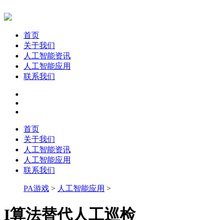
首页
关于我们
人工智能资讯
人工智能应用
联系我们
首页
关于我们
人工智能资讯
人工智能应用
联系我们
PA游戏
>
人工智能应用
>
I算法替代人工巡检