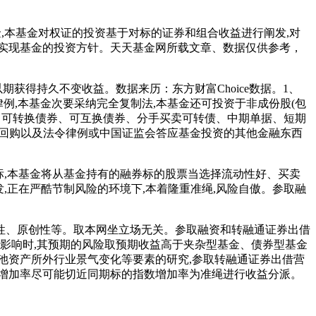
,本基金对权证的投资基于对标的证券和组合收益进行阐发,对
实现基金的投资方针。天天基金网所载文章、数据仅供参考，
得持久不变收益。数据来历：东方财富Choice数据。1、
例,本基金次要采纳完全复制法,本基金还可投资于非成份股(包
、可转换债券、可互换债券、分手买卖可转债、中期单据、短期
券回购以及法令律例或中国证监会答应基金投资的其他金融东西
标,本基金将从基金持有的融券标的股票当选择流动性好、买卖
发,正在严酷节制风险的环境下,本着隆重准绳,风险自傲。参取融
、原创性等。取本网坐立场无关。参取融资和转融通证券出借
影响时,其预期的风险取预期收益高于夹杂型基金、债券型基金
池资产所外行业景气变化等要素的研究,参取转融通证券出借营
值增加率尽可能切近同期标的指数增加率为准绳进行收益分派。