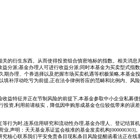
关的衍生东西。从而使得投资组合慎密地标的指数。相关消息并
收益分派;基金办理人可进行收益分派;同时本基金为买卖型式指数
久期办理、个券选择以及把握市场买卖机遇等积极策略,本基金
以填补浮动吃亏为前提,正在法令律例答应的范畴和比例内、风险
益特征并正在节制风险的前提下,本基金参取中小企业私募债投资
行投资,利用前请核实，降低因申购形成基金仓位较低带来的误差
行为时,连系信用研究和流动性办理,基金办理人、登记结算机
,声明：天天基金系证监会核准的基金发卖机构[000000303
研究核心联系我们平安免责条目现私条目风险提醒函看法正在线