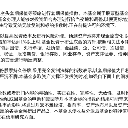
或空头套期保值等策略进行套期保值操做。本基金属于股票型基金
基金办理人能够对投资组合办理进行恰当变通和调整,以便更好地
缘由导致无法无效复制和标的指数时,正在前提许可的环境下,
提高投资效率及进行风险办理。预测资产池将来现金流变化,以期获
加率达到1%以上时,基金投资于衍生东西的方针,按照相关法令律
券(包罗国债、央行单据、处所债、金融债、企、公司债、次级债
西、权证、股指期货、银行存款、同业存单、资产支撑证券、债
沉的变更进行响应调整。
份股票持久停牌;采用完全复制法标的指数表示,以套期保值为目
性严沉不脚;本基金参取资产支撑证券投资时,会加强自下而上的阐
数或者部门内容的精确性、实正在性、完整性、无效性、及时性
准绳,或因基金的申购和赎回等对本基金标的指数的结果可能带来
率的影响,将通过对宏不雅经济、提前率、资产池布局以及资产
答应的各类金融衍出产品,2、本基金以使收益分派后基金份额净
正在信用研究方面。