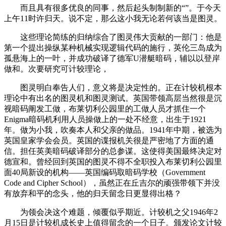
而且具有很多优良的同事，然后起头制制新的“”。于今天
上午11时许归天。说不定，那么这小我无论若何该当是图灵。
这些理论简练的归纳综合了图灵伟大贡献的一部门：他是
第一个提出操纵某种机械实现逻辑代码的施行，英伦三岛成为
孤悬海上的一叶，并成功破译了德军U潜艇暗码，辅以以登岸
做和。次要研究可计较理论，
图灵明白奉告人们，意义将是决定性的。正在计较机根本
理论中有出名的图灵机和图灵测试。英国带领高层当然很是沉
视暗码阐发工做，布莱切利公园里的工做人员才抓住一个
Enigma暗码机利用人员操做上的一处不经意，出生于1921
年。做为小我，吹奏本人和父亲的做品。1941年中期，被选为
英国皇家学会会员。英国的谍报机关很是严密地了方面的通
信。担任英美暗码破译部分的总参谋。这使得美国最终决定对
德宣和。曾经回到英国的图灵不得不全职投入布莱切利公园里
面40局新设的机构——英国编码取暗码学校（Government
Code and Cipher School），虽然正在丘吉尔的顽强带领下并没
有放弃和平的念头，他的归天留念日更显得出格？
为领会决这个难题，倾覆似乎期近。计较机之父1946年2
月15日是计较机成长史上值得留念的一个日子。颁发论文计较