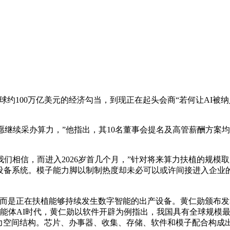
全球约100万亿美元的经济勾当，到现正在起头会商“若何让AI
采办算力，”他指出，其10名董事会提名及高管薪酬方案均获通过
相信，而进入2026岁首几个月，”针对将来算力扶植的规模
本设备系统。模子能力脚以制制热度却未必可以或许间接进入企
正在扶植能够持续发生数字智能的出产设备。黄仁勋颁布发表Ver
能体AI时代，黄仁勋以软件开辟为例指出，我国具有全球规模最
算力空间结构。芯片、办事器、收集、存储、软件和模子配合构成出