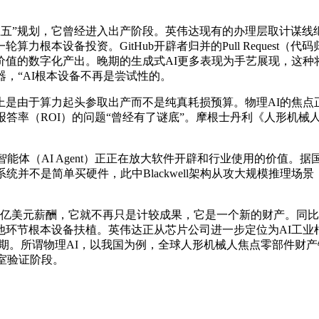
五五”规划，它曾经进入出产阶段。英伟达现有的办理层取计谋
力根本设备投资。GitHub开辟者归并的Pull Request（代
值的数字化产出。晚期的生成式AI更多表现为手艺展现，这种
器，“AI根本设备不再是尝试性的。
是由于算力起头参取出产而不是纯真耗损预算。物理AI的焦点
答率（ROI）的问题“曾经有了谜底”。摩根士丹利《人形机械人
能体（AI Agent）正正在放大软件开辟和行业使用的价值。
并不是简单买硬件，此中Blackwell架构从攻大规模推理场景
万亿美元薪酬，它就不再只是计较成果，它是一个新的财产。同比
节根本设备扶植。英伟达正从芯片公司进一步定位为AI工业根本
周期。所谓物理AI，以我国为例，全球人形机械人焦点零部件财
室验证阶段。