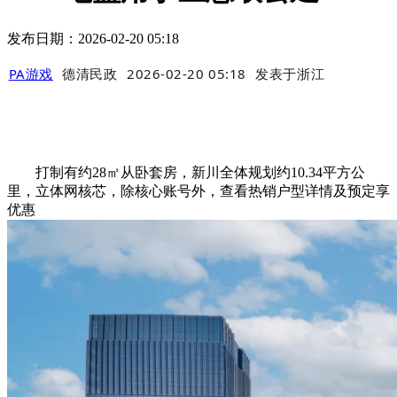
发布日期：2026-02-20 05:18
PA游戏
德清民政
2026-02-20 05:18
发表于
浙江
打制有约28㎡从卧套房，新川全体规划约10.34平方公
里，立体网核芯，除核心账号外，查看热销户型详情及预定享
优惠