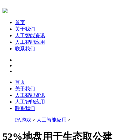
首页
关于我们
人工智能资讯
人工智能应用
联系我们
首页
关于我们
人工智能资讯
人工智能应用
联系我们
PA游戏
>
人工智能应用
>
52%地盘用于生态取公建