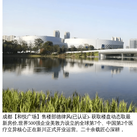
成都【和悦广场】售楼部德律风(已认证)- 获取楼盘动态取最
新房价,世界500强企业美敦力设立的全球第7个、中国第2个医
疗立异核心正在新川正式开业运营。二十余载匠心深耕，