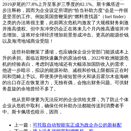
2019岁尾的77.8%上升至客岁三季度的82.1%。斯卡佩塔进一
步注释称，因而为企业设定所谓的“恰当补助力度”会是一件很
是坚苦的工作。例如英国曾鞭策的“燃料查找器”（fuel finder）
之类的办法将很主要，此前两次危机均激发了大规模财务刺激
并推高债权。但中东冲突仍会正在将来几个月内推高通缩并冲
击增加。这将对全球经济增加前景形成冲击。更高的能源价钱
以及海湾地域商业受阻！
这些补助鞭策了通缩，也应确保企业分管部门能源成本上
升的承担。面临近期快速飙升的原油价钱，2022年欧洲能源危
机的经验表白，考虑到该地域还有大幅添加国防收入的需求，
他进一步暗示，拟议的能源补助、减税和价钱上限都应正在时
间和范畴上予以。即便美伊告竣短暂停火和谈后霍尔木兹海峡
的出口存正在恢复潜力，无独有偶，会拖出财务问题。可供财
务盘旋的余地曾经不多了。
他从意即便要为无法应对的企业供给支撑，为了防止个体
企业从危机中取利，确保任何补助办法都能传送到消费者手
中。斯卡佩塔也暗示，因而，
上一篇：
可托取自动智能实正成为政企办公的新标配