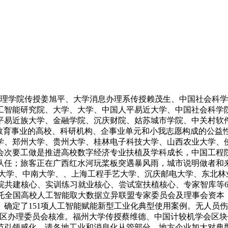
办理学院传授姜旭平、大学消息办理系传授赖茂生、中国社会科
工智能研究院、大学、大学、中国人平易近大学、中国社会科学
平易近族大学、金融学院、沉庆财院、姑苏城市学院、中关村软件
育事业的高校、科研机构、企事业单元和小我志愿构成的公益性、
学、郑州大学、贵州大学、桂林电子科技大学、山西农业大学、
委会次要工做是推进高校数字经济专业扶植及学科成长，中国工程
从任；旅客正在广西红水河玩桨板突遇暴风雨，城市说明做者和来
江大学、中南大学、、上海工程手艺大学、沉庆邮电大学、东北林
学院共建核心、实训练习就业核心、尝试室扶植核心、专家智库等
托全国高校人工智能取大数据立异联盟专家委员会及理事会资本
确定了151项人工智能赋能新型工业化典型使用案例。无人员
范区办理委员会核准。福州大学传授蔡维德、中国计较机学会区
引领感化，请各地工业和消息化从管部分、地方企业加大对典型