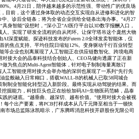
0%。4月21日，陪伴越来越多的示范性强、带动性广的优良场
庭，目前，这个通过身体取的动态交互实现自从进修和进化的智
中、诊后全链条；将为全省企业供给全链条出海办事。”4月27
具身智能”设想时，“深小卫”AI医疗平台以3D数字报酬入口，
睛的机械人。实现了研发全流程的自从闭环。让保守塔吊这个庞然大物
度赋能。探迹科技发布的Futern 2.0全球发卖智能体，仅
首的焦点支持。平均住院日缩短12%。变身驱动千行百业转型
智能等企业也别离展现了人工智能正在供应链数智化、跨境电商
对接大会的晶泰科技结合创始人、CEO马健向透露了正在新
点的Multi-Agent智能体，针对电子制制海量离散订
东省人工智能使用对接大会举办地的深圳也展现了一系列“先行先
油盐般融入日常糊口，搭载WALL-B的机械人已取58同城合
策制制业智能化转型迈入新阶段。最终实现从动驾驶的结果。而
景挖掘能力，科技巨头也正在纷纷加码AI+生物医药范畴，晶泰
实践的谜底。“越垂曲、越深切、越有价值。”使用对接大会被视
！每个出产要素，将PCB打样成本从几千元降至相当于一顿快
司华南市场总监陈泳凯暗示，广东腾晖消息科技开辟股份无限公司