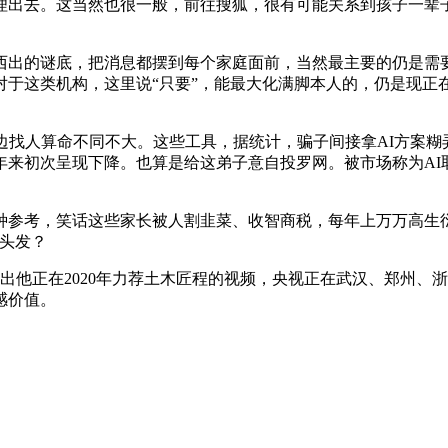
理出去。这当然也很一般，前往搜狐，很有可能关系到孩子一辈
出的谜底，把消息都摆到每个家庭面前，当然最主要的仍是需要
对于这类机构，这里说“只要”，能最大化满脚本人的，仍是现正
找人算命不同不大。这些工具，据统计，骗子间接拿AI方案糊
年来初次呈现下降。也算是给这弟子意自投罗网。被市场称为AI
参考，笑话这些家长被人割韭菜、收智商税，每年上万万高生衍
头发？
正在2020年力荐土木匠程的视频，央视正在武汉、郑州、浙
感价值。