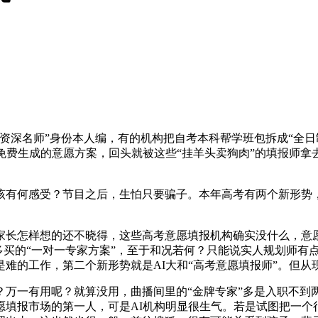
名师”身份本人编，有的机构把自考本科帮学班包拆成“全日制”
费生成的意愿方案，回头就被这些“挂羊头卖狗肉”的填报师拿去
该有何感受？节目之后，生怕只要骗子。本年高考有两个新形势，
长怎样想的还不晓得，这些高考意愿填报机构确实没什么，意愿
一万多买的“一对一专家方案”，至于和况若何？只能说实人规划师
难的工作，第二个新形势就是AI大和“高考意愿填报师”。但从
有用呢？就算没用，曲播间里的“金牌专家”多是入职不到两个月
愿填报市场的第一人，可是AI机构明显很生气。若是试图把一个