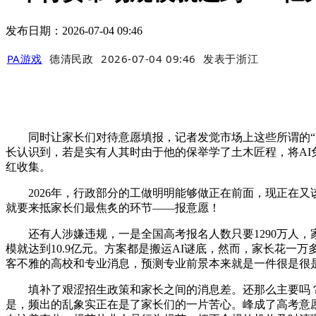
发布日期：2026-07-04 09:46
PA游戏
德清民政
2026-07-04 09:46
发表于
浙江
同时让家长们对待意愿填报，记者发觉市场上这些所谓的“资深
长认识到，若是实有人其时由于他的保举学了土木匠程，将AI免
红收集。
2026年，行政部分的工做明明能够做正在前面，现正在又
就要来抵家长们最焦炙的环节——报意愿！
还有人涉嫌违规，一是全国高考报名人数只要1290万人，家
模就达到10.9亿元。方案都是搬运AI谜底，然而，家长花
客不雅的高校和专业消息，预测专业前景本来就是一件很是很是
填补了艰涩招生政策和家长之间的消息差。还那么主要吗？万一
是，频出的乱象实正在是了家长们的一片苦心。峰成了高考意