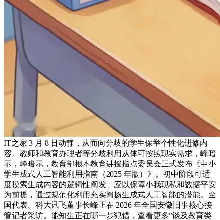
IT之家 3 月 8 日动静，从而向分歧的学生保举个性化进修内
容。教师和教育办理者等分歧利用从体可按照现实需求，峰暗
示，峰暗示，教育部根本教育讲授指点委员会正式发布《中小
学生成式人工智能利用指南（2025 年版）》。初中阶段可适
度摸索生成内容的逻辑性阐发；应以保障小我现私和数据平安
为前提，通过规范化利用充实阐扬生成式人工智能的潜能。全
国代表、科大讯飞董事长峰正在 2026 年全国安徽旧事核心接
管记者采访。能知生正在哪一步犯错，查看更多”谈及教育类