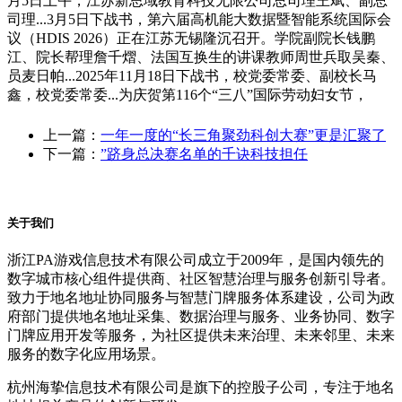
月5日上午，江苏新思域教育科技无限公司总司理王斌、副总
司理...3月5日下战书，第六届高机能大数据暨智能系统国际会
议（HDIS 2026）正在江苏无锡隆沉召开。学院副院长钱鹏
江、院长帮理詹千熠、法国互换生的讲课教师周世兵取吴秦、
员麦日帕...2025年11月18日下战书，校党委常委、副校长马
鑫，校党委常委...为庆贺第116个“三八”国际劳动妇女节，
上一篇：
一年一度的“长三角聚劲科创大赛”更是汇聚了
下一篇：
”跻身总决赛名单的千诀科技担任
关于我们
浙江PA游戏信息技术有限公司成立于2009年，是国内领先的
数字城市核心组件提供商、社区智慧治理与服务创新引导者。
致力于地名地址协同服务与智慧门牌服务体系建设，公司为政
府部门提供地名地址采集、数据治理与服务、业务协同、数字
门牌应用开发等服务，为社区提供未来治理、未来邻里、未来
服务的数字化应用场景。
杭州海挚信息技术有限公司是旗下的控股子公司，专注于地名