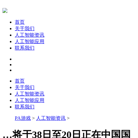
首页
关于我们
人工智能资讯
人工智能应用
联系我们
首页
关于我们
人工智能资讯
人工智能应用
联系我们
PA游戏
>
人工智能资讯
>
…将于38日至20日正在中国国