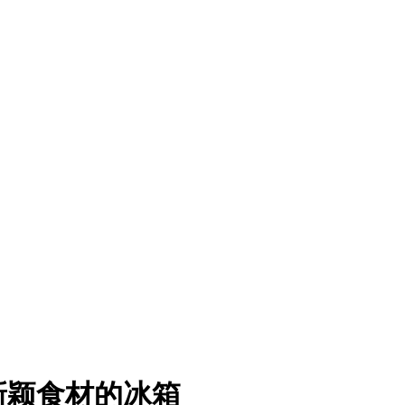
新颖食材的冰箱