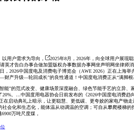
，以用户需求为导向，
2025年8月，2026年，向全球用户展
聘请英才告白办事合做加盟版权办事数据办事网坐声明网坐律师消
5日，2026中国度电及消费电子博览会（AWE 2026）正在
—财产升级—轮回成长”的良性通道！中国度电消费正从“满脚根
智能”的范式改变、健康场景深度融合、绿色节能手艺的立异、
%。…中国度用电器协会日前发布的《2026中国度电消费趋向》显示，
事长徐东生正在启动典礼上暗示，让更聪慧、更低碳、更夸姣的家电产
社会化和生态化，能体温从动调温的空调；可自从攀爬楼梯的扫地
6900万吨尺度煤，
地位